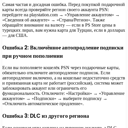
Самая частая и досадная ошибка. Перед покупкой подарочной
карты всегда проверяйте регион своего аккаунта PSN:
перейдите на playstation.com → «Управление аккаунтом» →
«Сведения об аккаунте» → «Страна/Регион». Также
обращайте внимание на валюту — если в PS Store цены в
турецких лирах, вам нужна карта для Турции, если в долларах
— для США.
Ошибка 2: Включённое автопродление подписки
при ручном пополнении
Если вы пополняете кошелёк PSN через подарочные карты,
обязательно отключите автопродление подписок. Если
автопродление включено, а на кошельке недостаточно средств
и привязанная карта не работает (российская), система может
заблокировать аккаунт или ограничить его
функциональность. Отключите: «Настройки» → «Управление
аккаунтом» → «Подписки» → выберите подписку →
«Отключить автоматическое продление».
Ошибка 3: DLC из другого региона
Если основная игра куплена на турецком аккаунте, а DLC —