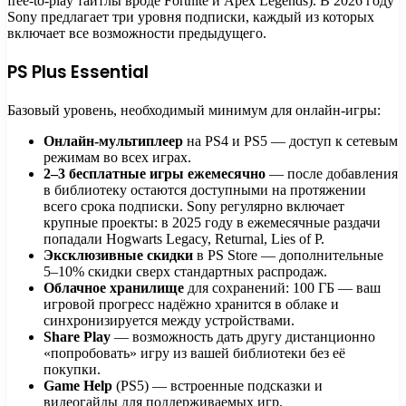
free-to-play тайтлы вроде Fortnite и Apex Legends). В 2026 году
Sony предлагает три уровня подписки, каждый из которых
включает все возможности предыдущего.
PS Plus Essential
Базовый уровень, необходимый минимум для онлайн-игры:
Онлайн-мультиплеер
на PS4 и PS5 — доступ к сетевым
режимам во всех играх.
2–3 бесплатные игры ежемесячно
— после добавления
в библиотеку остаются доступными на протяжении
всего срока подписки. Sony регулярно включает
крупные проекты: в 2025 году в ежемесячные раздачи
попадали Hogwarts Legacy, Returnal, Lies of P.
Эксклюзивные скидки
в PS Store — дополнительные
5–10% скидки сверх стандартных распродаж.
Облачное хранилище
для сохранений: 100 ГБ — ваш
игровой прогресс надёжно хранится в облаке и
синхронизируется между устройствами.
Share Play
— возможность дать другу дистанционно
«попробовать» игру из вашей библиотеки без её
покупки.
Game Help
(PS5) — встроенные подсказки и
видеогайды для поддерживаемых игр.