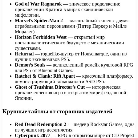
God of War Ragnarok
— эпическое продолжение
приключений Кратоса в мирах скандинавской
мифологии.
Marvel’s Spider-Man 2
— масштабный экшен с двумя
играбельными персонажами (Питер Паркер и Майлз
Моралес).
Horizon Forbidden West
— открытый мир
постапокалиптического будущего с механическими
существами.
Returnal
— roguelike-шутер от Housemarque, один из
лучших эксклюзивов PS5.
Demon’s Souls
— великолепный ремейк культовой RPG
для PS5 от Bluepoint Games.
Ratchet & Clank: Rift Apart
— красочный платформер,
демонстрирующий возможности SSD PS5.
Ghost of Tsushima Director’s Cut
— историческая
приключенческая игра в открытом мире феодальной
Японии.
Крупные тайтлы от сторонних издателей
Red Dead Redemption 2
— шедевр Rockstar Games, одна
из лучших игр десятилетия.
Cyberpunk 2077
— RPG в открытом мире от CD Projekt