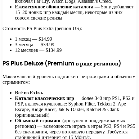
включая Far Cry, Watch Dogs, Assassin’s Creed.
Ежемесячное обновление каталога
— Sony добавляет
15–20 новых игр каждый месяц, некоторые из них —
совсем свежие релизы.
Стоимость PS Plus Extra (регион US):
1 месяц — $14.99
3 месяца — $39.99
12 месяцев — $134.99
PS Plus Deluxe (Premium в ряде регионов)
Максимальный уровень подписки с ретро-играми и облачным
стримингом:
Всё из Extra.
Каталог классических игр
— более 340 игр PS1, PS2 и
PSP, включая культовые: Syphon Filter, Tekken 2, Ape
Escape, Ridge Racer, Jak & Daxter, Ratchet & Clank
(оригинальный).
Облачный стриминг
(доступен в поддерживаемых
регионах) — возможность играть в игры PS3, PS4 и PS5
без скачивания, через потоковую передачу. Требуется
стабильный интернет от 15 Мбит/с.