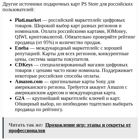
Другие источники подарочных карт PS Store для российских
пользователей:
Plati.market
— российский маркетплейс цифровых
товаров. Широкий выбор карт разных регионов и
номиналов. Оплата российскими картами, ЮMoney,
QIWI, криптовалютой. Обязательно проверяйте рейтинг
продавца (от 95%) и количество продаж.
Eneba
— международный маркетплейс с хорошей
репутацией. Карты для всех регионов, конкурентные
цены, система защиты покупателя.
CDKeys
— специализированный магазин цифровых
товаров с ценами часто ниже номинала. Поддерживает
некоторые российские способы оплаты.
Amazon.com
— оригинальные карты Sony для
американского региона. Требуется аккаунт Amazon с
американским адресом и международная карта.
G2A
— крупнейший маркетплейс ключей и карт.
Обширный выбор, но необходимо тщательно выбирать
продавца по рейтингу.
Читать так же:
Прохождение игр: этапы и секреты от
профессионалов