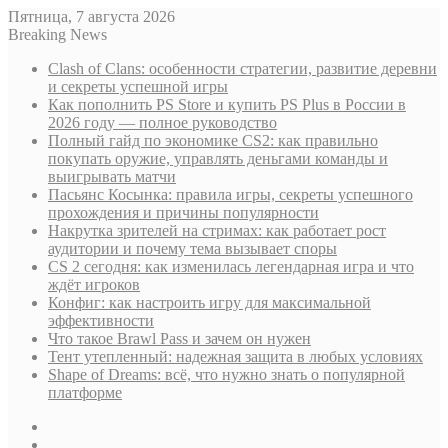
Пятница, 7 августа 2026
Breaking News
Clash of Clans: особенности стратегии, развитие деревни
и секреты успешной игры
Как пополнить PS Store и купить PS Plus в России в
2026 году — полное руководство
Полный гайд по экономике CS2: как правильно
покупать оружие, управлять деньгами команды и
выигрывать матчи
Пасьянс Косынка: правила игры, секреты успешного
прохождения и причины популярности
Накрутка зрителей на стримах: как работает рост
аудитории и почему тема вызывает споры
CS 2 сегодня: как изменилась легендарная игра и что
ждёт игроков
Конфиг: как настроить игру для максимальной
эффективности
Что такое Brawl Pass и зачем он нужен
Тент утепленный: надежная защита в любых условиях
Shape of Dreams: всё, что нужно знать о популярной
платформе
Sidebar
Случайная