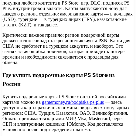
покупки любого контента в PS Store: игр, DLC, подписок PS
Plus, внутриигровой валюты. Карты выпускаются Sony для
каждого региона отдельно: американские карты — в долларах
(USD), турецкие — в турецких лирах (TRY), казахстанские —
в тенге (KZT), и так далее.
Критически важное правило: регион подарочной карты
должен точно совпадать с регионом аккаунта PSN. Карта для
США не сработает на турецком аккаунте, и наоборот. Это
самая частая ошибка новичков, которая приводит к потере
времени и необходимости связываться с продавцом для
обмена.
Где купить подарочные карты PS Store из
России
Купить подарочные карты PS Store с оплатой российскими
картами можно на
gamemoney.ru/podpiska-ps-plus
— здесь
доступны карты различных номиналов для всех популярных
регионов: США, Турция, Казахстан, ОАЭ, Великобритания.
Оплата принимается картами МИР, Visa, Mastercard, через
СБП и электронные кошельки ЮMoney. Код доставляется
мгновенно после подтверждения платежа.