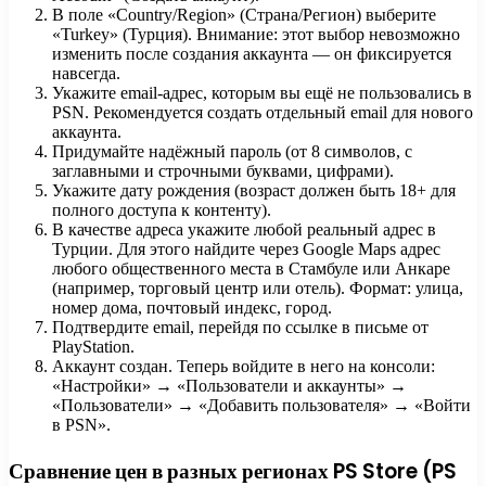
В поле «Country/Region» (Страна/Регион) выберите
«Turkey» (Турция). Внимание: этот выбор невозможно
изменить после создания аккаунта — он фиксируется
навсегда.
Укажите email-адрес, которым вы ещё не пользовались в
PSN. Рекомендуется создать отдельный email для нового
аккаунта.
Придумайте надёжный пароль (от 8 символов, с
заглавными и строчными буквами, цифрами).
Укажите дату рождения (возраст должен быть 18+ для
полного доступа к контенту).
В качестве адреса укажите любой реальный адрес в
Турции. Для этого найдите через Google Maps адрес
любого общественного места в Стамбуле или Анкаре
(например, торговый центр или отель). Формат: улица,
номер дома, почтовый индекс, город.
Подтвердите email, перейдя по ссылке в письме от
PlayStation.
Аккаунт создан. Теперь войдите в него на консоли:
«Настройки» → «Пользователи и аккаунты» →
«Пользователи» → «Добавить пользователя» → «Войти
в PSN».
Сравнение цен в разных регионах PS Store (PS