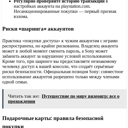
Регулярно проверяйте историю транзакций
в
настройках аккаунта на playstation.com.
Несанкционированные покупки — первый признак
взлома.
Риски «шаринга» аккаунтов
Практика «покупки доступа» к чужим аккаунтам с играми
распространена, но крайне рискованна. Владелец аккаунта
может в любой момент сменить пароль, а Sony может
забанить аккаунт за нарушение условий использования.
Кроме того, при шаринге вы предоставляете незнакомому
человеку доступ к вашей консоли, что создаёт серьёзные
риски безопасности. Официальная позиция Sony: совместное
использование аккаунтов разрешено только между членами
одной семьи.
Читать так же:
Путешествие по миру видеоигр: все о
прохождении
Подарочные карты: правила безопасной
покупки