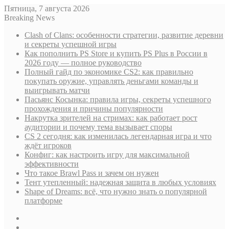
Пятница, 7 августа 2026
Breaking News
Clash of Clans: особенности стратегии, развитие деревни
и секреты успешной игры
Как пополнить PS Store и купить PS Plus в России в
2026 году — полное руководство
Полный гайд по экономике CS2: как правильно
покупать оружие, управлять деньгами команды и
выигрывать матчи
Пасьянс Косынка: правила игры, секреты успешного
прохождения и причины популярности
Накрутка зрителей на стримах: как работает рост
аудитории и почему тема вызывает споры
CS 2 сегодня: как изменилась легендарная игра и что
ждёт игроков
Конфиг: как настроить игру для максимальной
эффективности
Что такое Brawl Pass и зачем он нужен
Тент утепленный: надежная защита в любых условиях
Shape of Dreams: всё, что нужно знать о популярной
платформе
Sidebar
Случайная