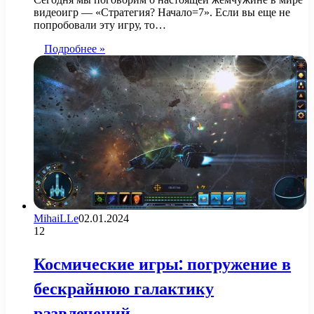
видеоигр — «Стратегия? Начало=7». Если вы еще не
попробовали эту игру, то…
Подробнее »
MihaiLLe
02.01.2024
12
Космические игры: погружение в
бескрайнюю галактику
развлечений