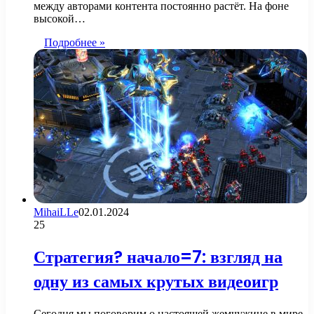
между авторами контента постоянно растёт. На фоне
высокой…
Подробнее »
MihaiLLe
02.01.2024
25
Стратегия? начало=7: взгляд на
одну из самых крутых видеоигр
Сегодня мы поговорим о настоящей жемчужине в мире