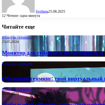
Svetlana
25.08.2025
12
Чтение: одна минута
Читайте еще
Культура гейминга
23.05.2024
Монитор для гейминга: путеводитель в 
Культура гейминга
23.05.2024
Облачный гейминг: твой виртуальный 
Культура гейминга
22.05.2024
Мобильный гейминг: покорение цифро