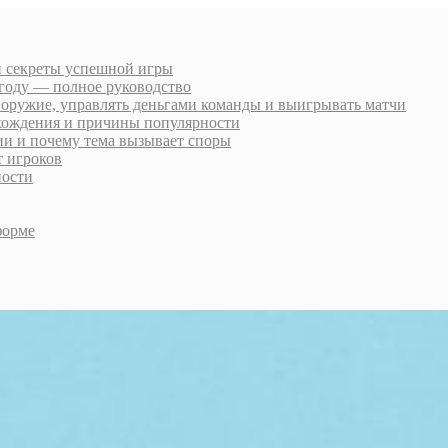
 и секреты успешной игры
6 году — полное руководство
 оружие, управлять деньгами команды и выигрывать матчи
охождения и причины популярности
рии и почему тема вызывает споры
т игроков
ности
форме