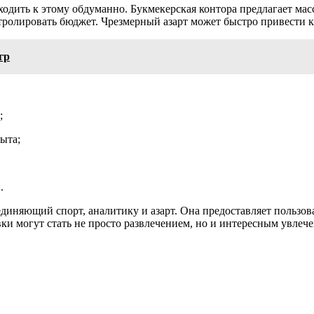
дходить к этому обдуманно. Букмекерская контора предлагает ма
олировать бюджет. Чрезмерный азарт может быстро привести к 
гр
;
ыта;
.
единяющий спорт, аналитику и азарт. Она предоставляет пользо
ки могут стать не просто развлечением, но и интересным увлеч