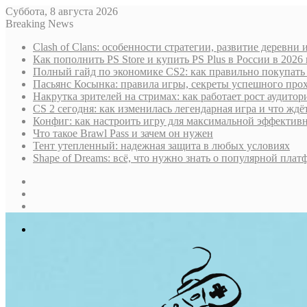
Суббота, 8 августа 2026
Breaking News
Clash of Clans: особенности стратегии, развитие деревни
Как пополнить PS Store и купить PS Plus в России в 202
Полный гайд по экономике CS2: как правильно покупать
Пасьянс Косынка: правила игры, секреты успешного пр
Накрутка зрителей на стримах: как работает рост аудито
CS 2 сегодня: как изменилась легендарная игра и что ждё
Конфиг: как настроить игру для максимальной эффектив
Что такое Brawl Pass и зачем он нужен
Тент утепленный: надежная защита в любых условиях
Shape of Dreams: всё, что нужно знать о популярной плат
Sidebar
Случайная
статья
Log
In
Меню