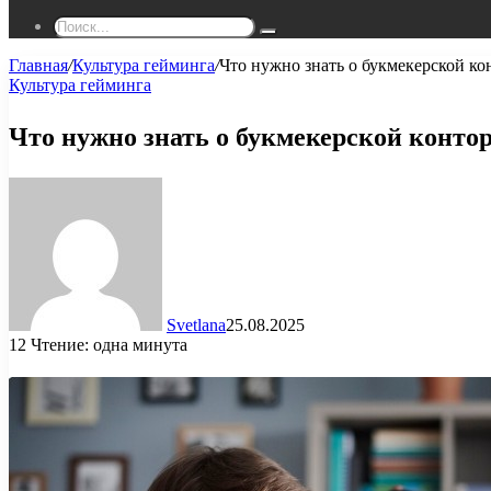
Поиск...
Главная
/
Культура гейминга
/
Что нужно знать о букмекерской ко
Культура гейминга
Что нужно знать о букмекерской контор
Svetlana
25.08.2025
12
Чтение: одна минута