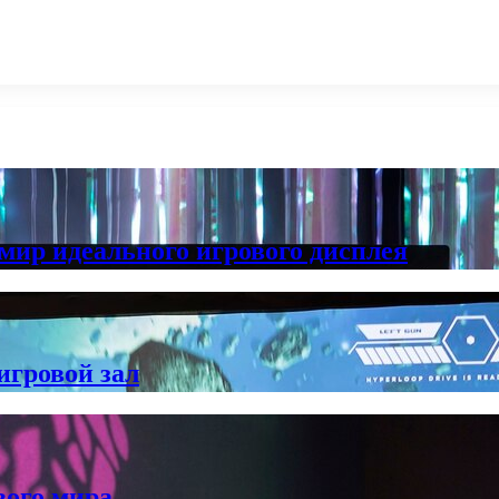
мир идеального игрового дисплея
игровой зал
вого мира