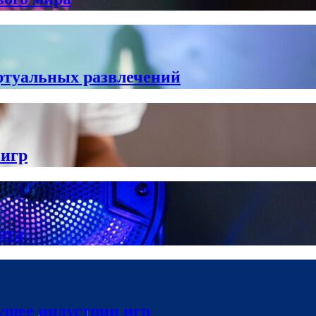
ртуальных развлечений
 игр
рта
ущее индустрии игр