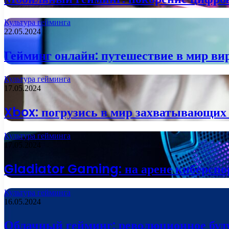
Культура гейминга
22.05.2024
Гейминг онлайн: путешествие в мир ви
Культура гейминга
17.05.2024
Xbox: погрузись в мир захватывающих
Культура гейминга
17.05.2024
Gladiator Gaming: на арене киберспо
Культура гейминга
16.05.2024
Облачный гейминг: революционное буд