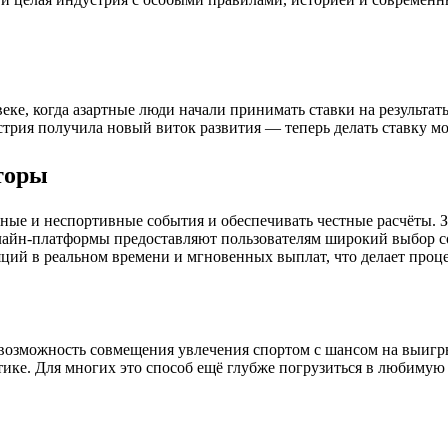
ке, когда азартные люди начали принимать ставки на результаты
стрия получила новый виток развития — теперь делать ставку м
торы
ные и неспортивные события и обеспечивать честные расчёты. З
айн-платформы предоставляют пользователям широкий выбор со
яций в реальном времени и мгновенных выплат, что делает проц
возможность совмещения увлечения спортом с шансом на выигры
тике. Для многих это способ ещё глубже погрузиться в любимую