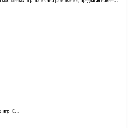
а мобильных игр постоянно развивается, предлагая новые…
ре игр. С…