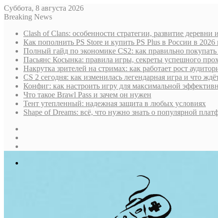
Суббота, 8 августа 2026
Breaking News
Clash of Clans: особенности стратегии, развитие деревни
Как пополнить PS Store и купить PS Plus в России в 202
Полный гайд по экономике CS2: как правильно покупать
Пасьянс Косынка: правила игры, секреты успешного пр
Накрутка зрителей на стримах: как работает рост аудито
CS 2 сегодня: как изменилась легендарная игра и что ждё
Конфиг: как настроить игру для максимальной эффектив
Что такое Brawl Pass и зачем он нужен
Тент утепленный: надежная защита в любых условиях
Shape of Dreams: всё, что нужно знать о популярной плат
Sidebar
Случайная
статья
Log
In
Меню