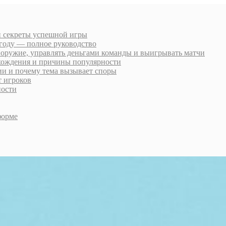
 и секреты успешной игры
6 году — полное руководство
 оружие, управлять деньгами команды и выигрывать матчи
охождения и причины популярности
рии и почему тема вызывает споры
т игроков
ности
форме