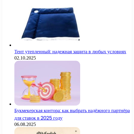
Тент утепленный: надежная защита в любых условиях
02.10.2025
Букмекерская контора: как выбрать надёжного партнёра
для ставок в 2025 году
06.08.2025