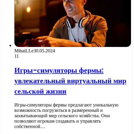
MihaiLLe
30.05.2024
11
Игры-симуляторы фермы:
увлекательный виртуальный мир
сельской жизни
Игры-симуляторы фермы предлагают уникальную
возможность погрузиться в размеренный и
захватывающий мир сельского хозяйства. Они
позволяют игрокам создавать и управлять
собственной…