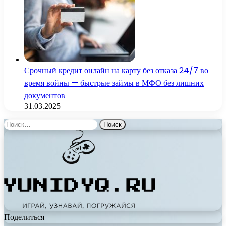
Срочный кредит онлайн на карту без отказа 24/7 во
время войны — быстрые займы в МФО без лишних
документов
31.03.2025
Найти:
Поделиться