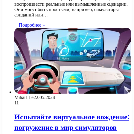
воспроизвести реальные или вымышленные сценарии.
Они могут быть простыми, например, симуляторы
свиданий или…
Подробнее »
MihaiLLe
22.05.2024
11
Испытайте виртуальное вождение:
погружение в мир симуляторов