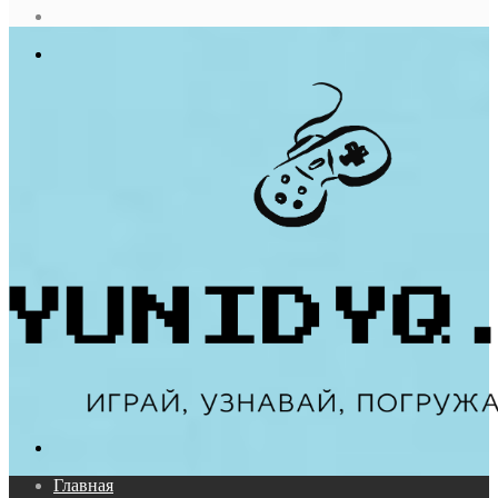
статья
Log
In
Меню
Поиск...
Главная