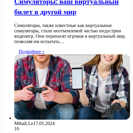
Симуляторы: ваш виртуальный
билет в другой мир
Симуляторы, также известные как виртуальные
симуляторы, стали неотъемлемой частью индустрии
видеоигр. Они переносят игроков в виртуальный мир,
позволяя им испытать…
Подробнее »
MihaiLLe
17.05.2024
10