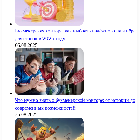
Букмекерская контора: как выбрать надёжного партнёра
для ставок в 2025 году
06.08.2025
Что нужно знать о букмекерской конторе: от истории до
современных возможностей
25.08.2025