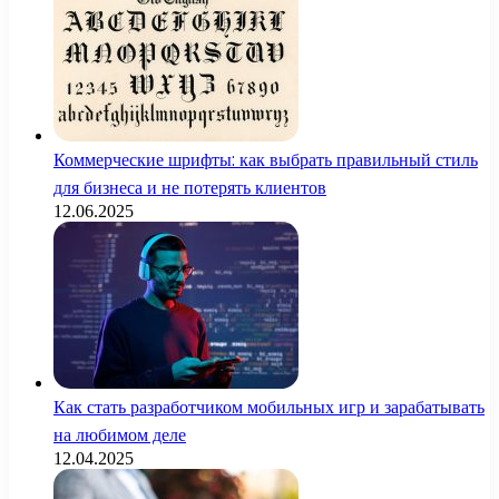
Коммерческие шрифты: как выбрать правильный стиль
для бизнеса и не потерять клиентов
12.06.2025
Как стать разработчиком мобильных игр и зарабатывать
на любимом деле
12.04.2025