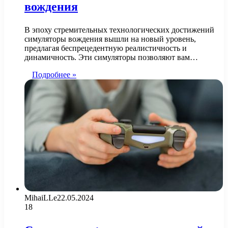
вождения
В эпоху стремительных технологических достижений
симуляторы вождения вышли на новый уровень,
предлагая беспрецедентную реалистичность и
динамичность. Эти симуляторы позволяют вам…
Подробнее »
MihaiLLe
22.05.2024
18