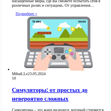
насыщенные миры, где вы сможете испытать себя в
различных ролях и ситуациях. От управления…
Подробнее »
MihaiLLe
23.05.2024
10
Симуляторы: от простых до
невероятно сложных
Симуляторы – это жанр видеоигр, который стремится