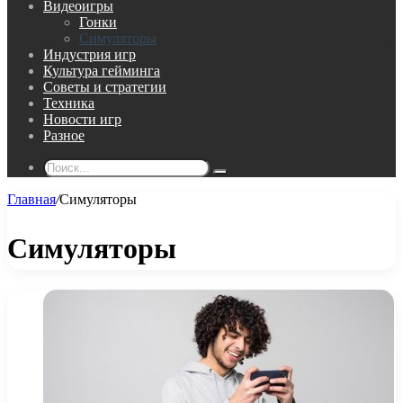
Видеоигры
Гонки
Симуляторы
Индустрия игр
Культура гейминга
Советы и стратегии
Техника
Новости игр
Разное
Поиск...
Главная
/
Симуляторы
Симуляторы