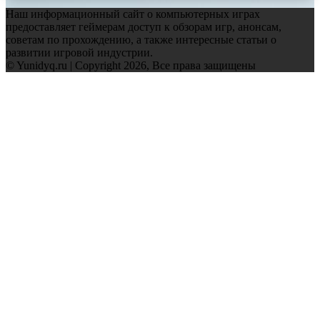
Наш информационный сайт о компьютерных играх
предоставляет геймерам доступ к обзорам игр, анонсам,
советам по прохождению, а также интересные статьи о
развитии игровой индустрии.
© Yunidyq.ru | Copyright 2026, Все права защищены
Back
to
top
button