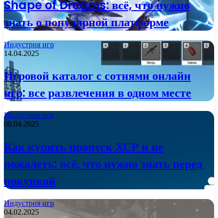
Shape of Dreams: всё, что нужно
знать о популярной платформе
Индустрия игр
14.04.2025
Игровой каталог с сотнями онлайн
игр: все развлечения в одном месте
Индустрия игр
08.04.2025
Как купить пропуск ХСР и не
пожалеть: всё, что нужно знать перед
покупкой
Индустрия игр
04.02.2025