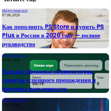
Индустрия игр
07.06.2026
Как пополнить PS Store и купить PS
Plus в России в 2026 году — полное
руководство
Индустрия игр
03.06.2026
Пасьянс Косынка: правила игры,
секреты успешного прохождения и
причины популярности
Индустрия игр
18.02.2026