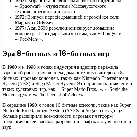
1962:
Разработка первой коммерческой видеоигры
«»Spacewar!»» студентами Массачусетского
технологического института.
1972:
Выпуск первой домашней игровой консоли
Magnavox Odyssey.
1977:
Atari 2600 революционизирует домашние
видеоигры благодаря таким хитам, как «»Pong»» и
«»Pac-Man»».
Эра 8-битных и 16-битных игр
В 1980-х и 1990-х годах индустрия видеоигр пережила
взрывной рост с появлением домашних компьютеров и 8-
битных игровых консолей, таких как Nintendo Entertainment
System (NES) и Sega Master System. Это привело к появлению
таких культовых игр, как «»Super Mario Bros.»», «»Sonic the
Hedgehog»» и «»The Legend of Zelda»».
В середине 1990-х годов 16-битные консоли, такие как Super
Nintendo Entertainment System (SNES) и Sega Genesis, еще
больше расширили возможности игровых платформ,
предлагая более высокое разрешение графики и улучшенный
звук.