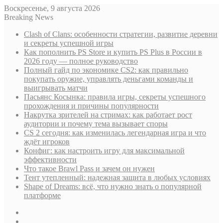
Воскресенье, 9 августа 2026
Breaking News
Clash of Clans: особенности стратегии, развитие деревни
и секреты успешной игры
Как пополнить PS Store и купить PS Plus в России в
2026 году — полное руководство
Полный гайд по экономике CS2: как правильно
покупать оружие, управлять деньгами команды и
выигрывать матчи
Пасьянс Косынка: правила игры, секреты успешного
прохождения и причины популярности
Накрутка зрителей на стримах: как работает рост
аудитории и почему тема вызывает споры
CS 2 сегодня: как изменилась легендарная игра и что
ждёт игроков
Конфиг: как настроить игру для максимальной
эффективности
Что такое Brawl Pass и зачем он нужен
Тент утепленный: надежная защита в любых условиях
Shape of Dreams: всё, что нужно знать о популярной
платформе
Sidebar
Случайная