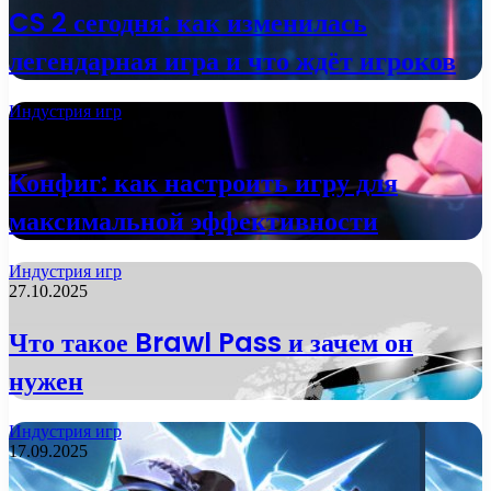
CS 2 сегодня: как изменилась
легендарная игра и что ждёт игроков
Индустрия игр
07.11.2025
Конфиг: как настроить игру для
максимальной эффективности
Индустрия игр
27.10.2025
Что такое Brawl Pass и зачем он
нужен
Индустрия игр
17.09.2025