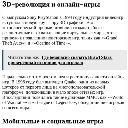
3D-революция и онлайн-игры
С выпуском Sony PlayStation в 1994 году индустрия видеоигр
вступила в новую эру — эру 3D-графики. Этот
технологический прорыв позволил создавать более
реалистичные и захватывающие виртуальные миры, что
привело к появлению новаторских игр, таких как «»Grand
Theft Auto»» и «»Ocarina of Time»».
Читать так же:
Где безопасно скачать Brawl Stars:
проверенный источник для игроков
Параллельно с этим ростом шел и рост популярности онлайн-
игр. В 1996 году был выпущен Quake, один из первых
шутеров от первого лица на многопользовательской
платформе, положивший начало эпохе сетевых игр.
Впоследствии появились такие культовые MMO, как «»World
of Warcraft»» и «»League of Legends»», объединившие игроков
со всего мира.
Мобильные и социальные игры