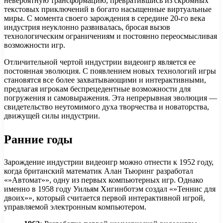
невероятную трансформацию, превратившись из скромных
текстовых приключений в богато насыщенные виртуальные
миры. С момента своего зарождения в середине 20-го века
индустрия неуклонно развивалась, бросая вызов
технологическим ограничениям и постоянно переосмысливая
возможности игр.
Отличительной чертой индустрии видеоигр является ее
постоянная эволюция. С появлением новых технологий игры
становятся все более захватывающими и интерактивными,
предлагая игрокам беспрецедентные возможности для
погружения и самовыражения. Эта непрерывная эволюция —
свидетельство неутомимого духа творчества и новаторства,
движущей силы индустрии.
Ранние годы
Зарождение индустрии видеоигр можно отнести к 1952 году,
когда британский математик Алан Тьюринг разработал
«»Автомат»», одну из первых компьютерных игр. Однако
именно в 1958 году Уильям Хигинботэм создал «»Теннис для
двоих»», который считается первой интерактивной игрой,
управляемой электронным компьютером.