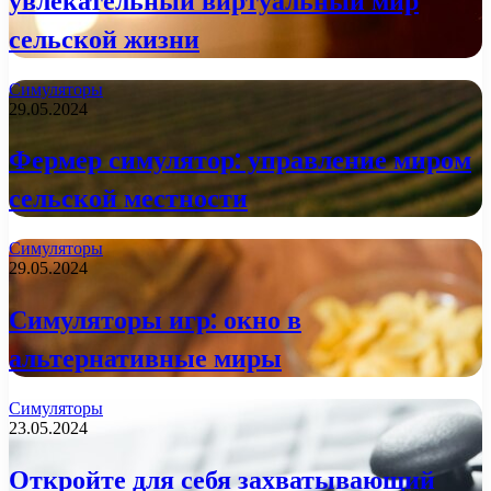
увлекательный виртуальный мир
сельской жизни
Симуляторы
29.05.2024
Фермер симулятор: управление миром
сельской местности
Симуляторы
29.05.2024
Симуляторы игр: окно в
альтернативные миры
Симуляторы
23.05.2024
Откройте для себя захватывающий