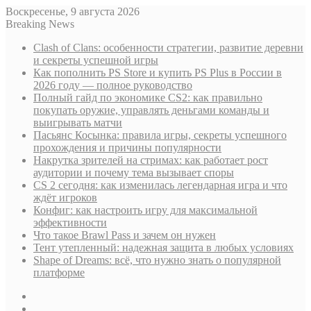
Воскресенье, 9 августа 2026
Breaking News
Clash of Clans: особенности стратегии, развитие деревни
и секреты успешной игры
Как пополнить PS Store и купить PS Plus в России в
2026 году — полное руководство
Полный гайд по экономике CS2: как правильно
покупать оружие, управлять деньгами команды и
выигрывать матчи
Пасьянс Косынка: правила игры, секреты успешного
прохождения и причины популярности
Накрутка зрителей на стримах: как работает рост
аудитории и почему тема вызывает споры
CS 2 сегодня: как изменилась легендарная игра и что
ждёт игроков
Конфиг: как настроить игру для максимальной
эффективности
Что такое Brawl Pass и зачем он нужен
Тент утепленный: надежная защита в любых условиях
Shape of Dreams: всё, что нужно знать о популярной
платформе
Sidebar
Случайная