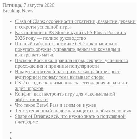
Пятница, 7 августа 2026
Breaking News
Clash of Clans: особенности стратегии, развитие деревни
и секреты успешной игры
Как пополнить PS Store и купить PS Plus в России в
2026 году — полное руководство
Полный гайд по экономике CS2: как правильно
покупать оружие, управлять деньгами команды и
выигрывать матчи
Пасьянс Косынка: правила игры, секреты успешного
прохождения и причины популярности
Накрутка зрителей на стримах: как работает рост
аудитории и почему тема вызывает споры
CS 2 сегодня: как изменилась легендарная игра и что
ждёт игроков
Конфиг: как настроить игру для максимальной
эффективности
Что такое Brawl Pass и зачем он нужен
Тент утепленный: надежная защита в любых условиях
Shape of Dreams: всё, что нужно знать о популярной
платформе
Sidebar
Случайная