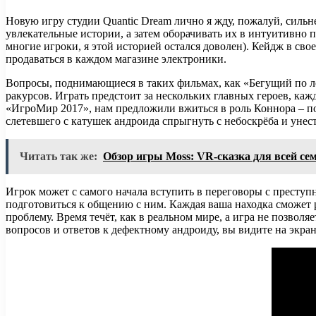
Новую игру студии Quantic Dream лично я жду, пожалуй, сильне
увлекательные истории, а затем оборачивать их в интуитивно п
многие игроки, я этой историей остался доволен). Кейдж в сво
продаваться в каждом магазине электроники.
Вопросы, поднимающиеся в таких фильмах, как «Бегущий по ле
ракурсов. Играть предстоит за нескольких главных героев, ка
«ИгроМир 2017», нам предложили вжиться в роль Коннора – по
слетевшего с катушек андроида спрыгнуть с небоскрёба и унест
Читать так же:
Обзор игры Moss: VR-сказка для всей се
Игрок может с самого начала вступить в переговоры с преступ
подготовиться к общению с ним. Каждая ваша находка сможет
проблему. Время течёт, как в реальном мире, а игра не позво
вопросов и ответов к дефектному андроиду, вы видите на экра