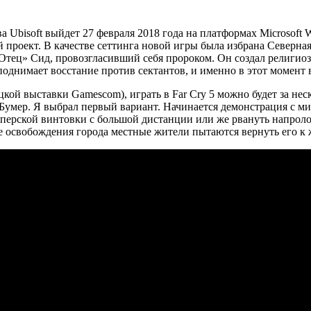
а Ubisoft выйдет 27 февраля 2018 года на платформах Microsoft 
ый проект. В качестве сеттинга новой игры была избрана Север
Отец» Сид, провозгласивший себя пророком. Он создал религио
 поднимает восстание против сектантов, и именно в этот момент
ецкой выставки Gamescom), играть в Far Cry 5 можно будет за н
Бумер. Я выбрал первый вариант. Начинается демонстрация с мис
айперской винтовки с большой дистанции или же рвануть напрол
е освобождения города местные жители пытаются вернуть его к 