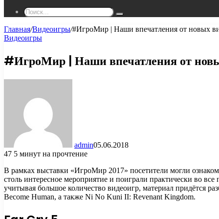
Поиск...
Главная
/
Видеоигры
/
#ИгроМир | Наши впечатления от новых вид
Видеоигры
#ИгроМир | Наши впечатления от новы
admin
05.06.2018
47
5 минут на прочтение
В рамках выставки «ИгроМир 2017» посетители могли ознаком
столь интересное мероприятие и поиграли практически во вс
учитывая большое количество видеоигр, материал придётся разб
Become Human, а также Ni No Kuni II: Revenant Kingdom.