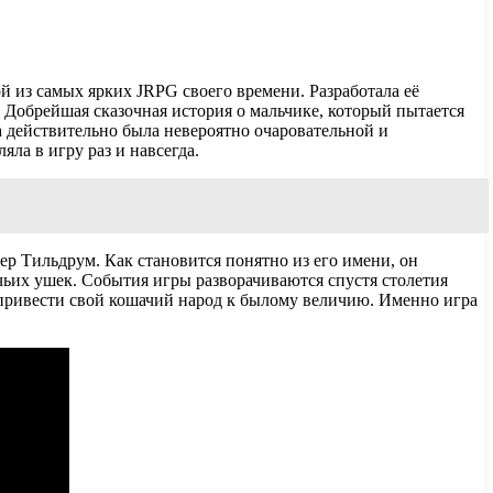
ной из самых ярких JRPG своего времени. Разработала её
. Добрейшая сказочная история о мальчике, который пытается
а действительно была невероятно очаровательной и
ла в игру раз и навсегда.
р Тильдрум. Как становится понятно из его имени, он
шачьих ушек. События игры разворачиваются спустя столетия
н привести свой кошачий народ к былому величию. Именно игра