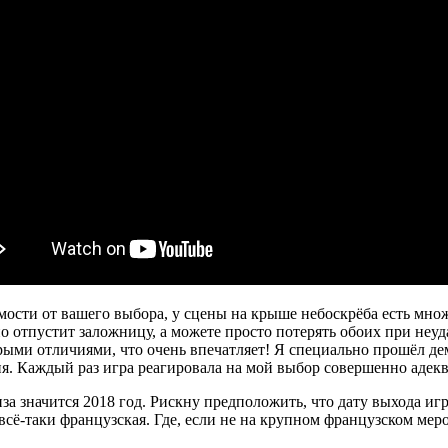
мости от вашего выбора, у сцены на крыше небоскрёба есть мно
ьно отпустит заложницу, а можете просто потерять обоих при неу
торыми отличиями, что очень впечатляет! Я специально прошёл д
я. Каждый раз игра реагировала на мой выбор совершенно адекв
иза значится 2018 год. Рискну предположить, что дату выхода иг
– всё-таки французская. Где, если не на крупном французском ме