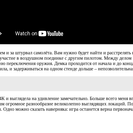
атем и за штурвал самолёта. Вам нужно будет найти и расстрелят
 участие в воздушном поединке с другим пилотом. Между делом
еню переключения оружия. Демка проходится от начала и до конц
ила, и задерживаться на одном стенде дольше – непозволительна
 4К и выглядела на удивление замечательно. Больше всего меня в
ам огромное разнообразие великолепно выглядящих локаций. Пока
дно можно сказать наверняка: игра останется верна первонача