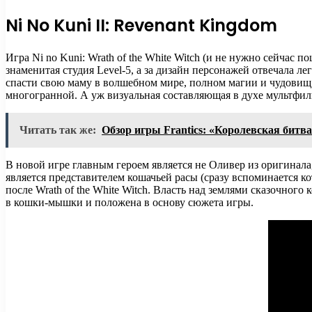
Ni No Kuni II: Revenant Kingdom
Игра Ni no Kuni: Wrath of the White Witch (и не нужно сейчас 
знаменитая студия Level-5, а за дизайн персонажей отвечала л
спасти свою маму в волшебном мире, полном магии и чудовищ,
многогранной. А уж визуальная составляющая в духе мультфил
Читать так же:
Обзор игры Frantics: «Королевская битва
В новой игре главным героем является не Оливер из оригинал
является представителем кошачьей расы (сразу вспоминается ко
после Wrath of the White Witch. Власть над землями сказочно
в кошки-мышки и положена в основу сюжета игры.