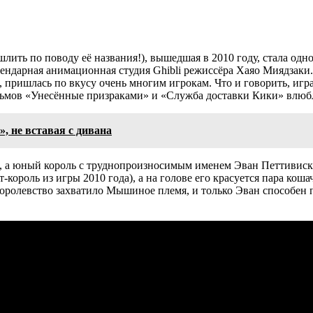
пошлить по поводу её названия!), вышедшая в 2010 году, стала од
егендарная анимационная студия Ghibli режиссёра Хаяо Миядзаки
 пришлась по вкусу очень многим игрокам. Что и говорить, игр
ьмов «Унесённые призраками» и «Служба доставки Кики» влюбля
», не вставая с дивана
а, а юный король с труднопроизносимым именем Эван Петтивиске
т-король из игры 2010 года), а на голове его красуется пара ко
го королевство захватило Мышиное племя, и только Эван способе