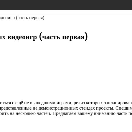
еоигр (часть первая)
х видеоигр (часть первая)
иться с ещё не вышедшими играми, релиз которых запланирова
е представленные на демонстрационных
стендах проекты. Спешим
ить на несколько частей. Предлагаем вашему вниманию часть пер