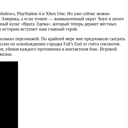
Windows, PlayStation 4 и Xbox One. Но уже сейчас можно
ная Америка, а если точнее — вымышленный округ Хоуп в штате
зный культ «Врата Эдема», который теперь держит местных
 в историю вступает наш главный герой.
ескольких персонажей. По крайней мере мне предложили сыграть
сии по освобождению городка Fall’s End от гнёта сектантов.
ом, убивая каждого противника в контактном бою. Игровой
жизни.