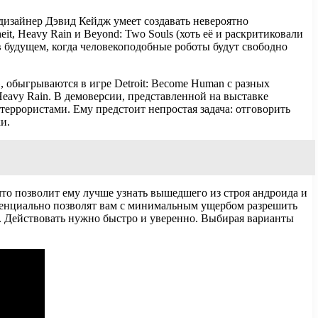
-дизайнер Дэвид Кейдж умеет создавать невероятно
t, Heavy Rain и Beyond: Two Souls (хоть её и раскритиковали
 в будущем, когда человекоподобные роботы будут свободно
 обыгрываются в игре Detroit: Become Human с разных
Heavy Rain. В демоверсии, представленной на выставке
еррористами. Ему предстоит непростая задача: отговорить
и.
что позволит ему лучше узнать вышедшего из строя андроида и
отенциально позволят вам с минимальным ущербом разрешить
ии. Действовать нужно быстро и уверенно. Выбирая варианты