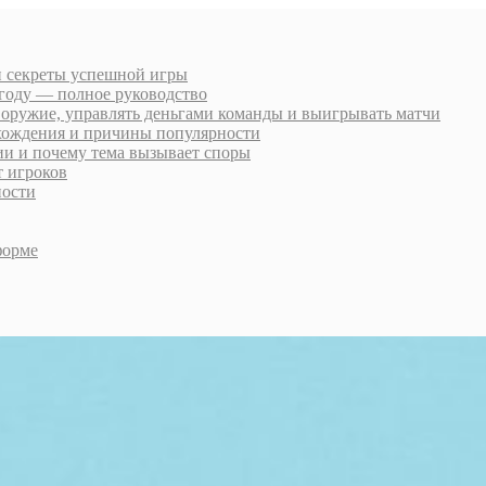
 и секреты успешной игры
6 году — полное руководство
 оружие, управлять деньгами команды и выигрывать матчи
охождения и причины популярности
рии и почему тема вызывает споры
т игроков
ности
форме