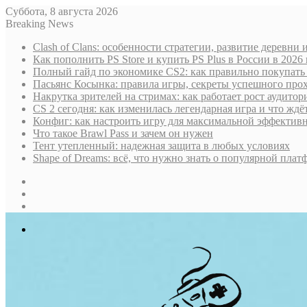
Суббота, 8 августа 2026
Breaking News
Clash of Clans: особенности стратегии, развитие деревни
Как пополнить PS Store и купить PS Plus в России в 202
Полный гайд по экономике CS2: как правильно покупать
Пасьянс Косынка: правила игры, секреты успешного пр
Накрутка зрителей на стримах: как работает рост аудито
CS 2 сегодня: как изменилась легендарная игра и что ждё
Конфиг: как настроить игру для максимальной эффектив
Что такое Brawl Pass и зачем он нужен
Тент утепленный: надежная защита в любых условиях
Shape of Dreams: всё, что нужно знать о популярной плат
Sidebar
Случайная
статья
Log
In
Меню