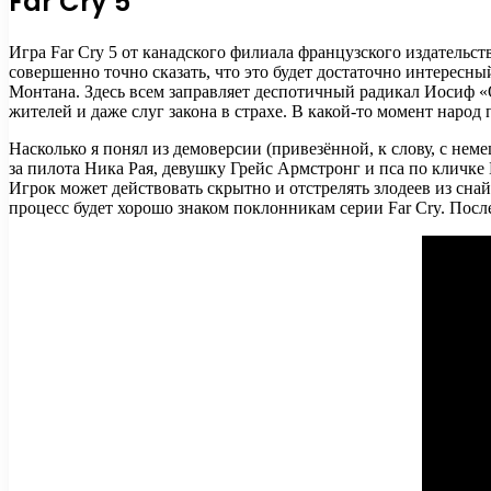
Far Cry 5
Игра Far Cry 5 от канадского филиала французского издательств
совершенно точно сказать, что это будет достаточно интересн
Монтана. Здесь всем заправляет деспотичный радикал Иосиф «
жителей и даже слуг закона в страхе. В какой-то момент народ
Насколько я понял из демоверсии (привезённой, к слову, с нем
за пилота Ника Рая, девушку Грейс Армстронг и пса по кличке 
Игрок может действовать скрытно и отстрелять злодеев из сн
процесс будет хорошо знаком поклонникам серии Far Cry. Посл