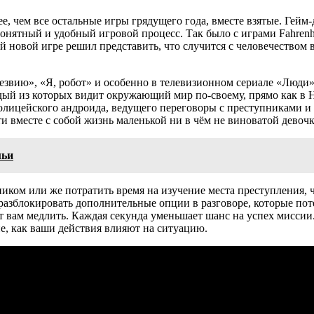
е, чем все остальные игры грядущего года, вместе взятые. Гейм
онятный и удобный игровой процесс. Так было с играми Fahrenhei
ей новой игре решил представить, что случится с человечеством
звию», «Я, робот» и особенно в телевизионном сериале «Люди»,
ждый из которых видит окружающий мир по-своему, прямо как в 
лицейского андроида, ведущего переговоры с преступниками и т
и вместе с собой жизнь маленькой ни в чём не виноватой девочк
мьи
ником или же потратить время на изучение места преступления, 
 разблокировать дополнительные опции в разговоре, которые п
ляет вам медлить. Каждая секунда уменьшает шанс на успех мисс
не, как ваши действия влияют на ситуацию.