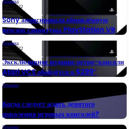
Техника
28.04.2022
Sony анонсировала обновлённую
версию гарнитуры PlayStation VR
Техника
09.02.2022
Эксклюзивное издание ретро-консоли
Atari VCS обойдётся в $299″
Техника
21.09.2021
Когда следует ждать девятого
поколения игровых консолей?
Техника