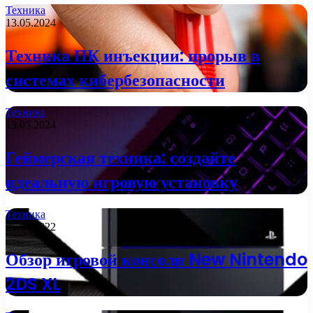
Техника
13.05.2024
Техника ПК инъекции: прорыв в
системах кибербезопасности
Техника
13.05.2024
Геймерская техника: создайте
идеальную игровую установку
Техника
25.08.2022
Обзор игровой консоли New Nintendo
2DS XL