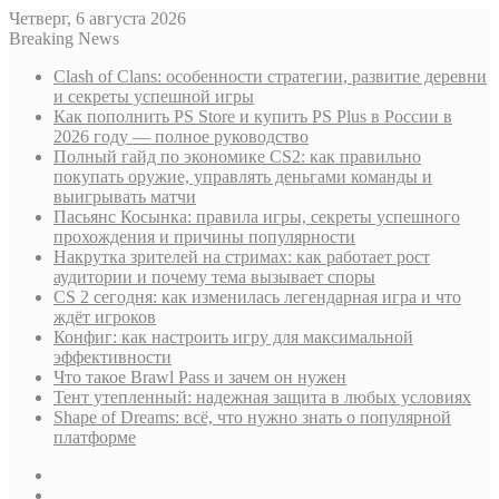
Четверг, 6 августа 2026
Breaking News
Clash of Clans: особенности стратегии, развитие деревни
и секреты успешной игры
Как пополнить PS Store и купить PS Plus в России в
2026 году — полное руководство
Полный гайд по экономике CS2: как правильно
покупать оружие, управлять деньгами команды и
выигрывать матчи
Пасьянс Косынка: правила игры, секреты успешного
прохождения и причины популярности
Накрутка зрителей на стримах: как работает рост
аудитории и почему тема вызывает споры
CS 2 сегодня: как изменилась легендарная игра и что
ждёт игроков
Конфиг: как настроить игру для максимальной
эффективности
Что такое Brawl Pass и зачем он нужен
Тент утепленный: надежная защита в любых условиях
Shape of Dreams: всё, что нужно знать о популярной
платформе
Sidebar
Случайная